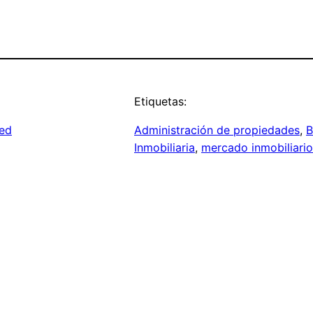
Etiquetas:
ed
Administración de propiedades
, 
B
Inmobiliaria
, 
mercado inmobiliario