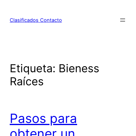
Saltar
al
Clasificados Contacto
contenido
Etiqueta:
Bieness
Raíces
Pasos para
obtener un