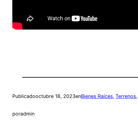
Publicado
octubre 18, 2023
en
Bienes Raíces
, 
Terrenos
,
por
admin