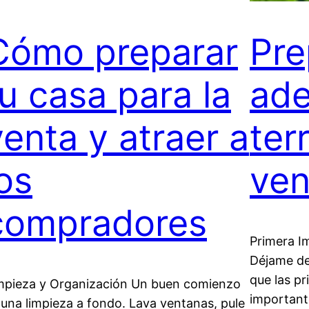
Cómo preparar
Pre
tu casa para la
ade
venta y atraer a
ter
los
ven
compradores
Primera I
Déjame de
que las p
mpieza y Organización Un buen comienzo
important
 una limpieza a fondo. Lava ventanas, pule